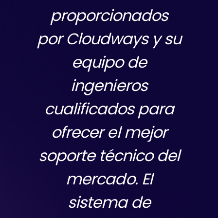
En mi experiencia
con ellos, tienen un
gran equipo que
ayuda con los
gráficos y sugiere
nuevas estrategias
de vez en cuando.
Un gran programa
de afiliados de