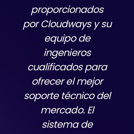
En mi experiencia
con ellos, tienen un
gran equipo que
ayuda con los
gráficos y sugiere
nuevas estrategias
de vez en cuando.
Un gran programa
de afiliados de