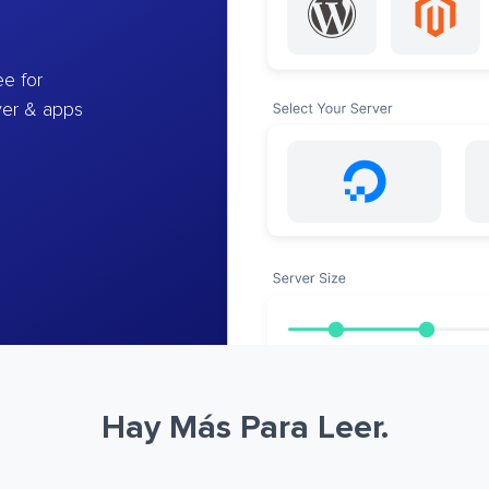
e for
ver & apps
Hay Más Para Leer.