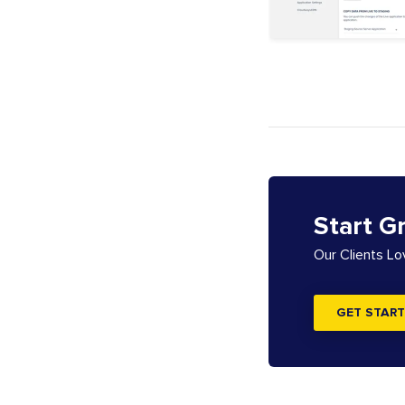
Start G
Our Clients L
GET START