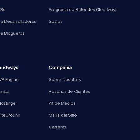
MBs
Programa de Referidos Cloudways
ra Desarrolladores
Socios
ra Blogueros
oudways
Compañía
WP Engine
Sobre Nosotros
insta
Reseñas de Clientes
ostinger
Kit de Medios
SiteGround
Mapa del Sitio
Carreras