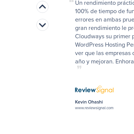
❝
Un rendimiento prácti
Previous
100% de tiempo de fu
errores en ambas prue
Next
gran rendimiento le p
Cloudways su primer p
WordPress Hosting Pe
ver que las empresas 
año y mejoran. Enhor
❞
Kevin Ohashi
www.reviewsignal.com