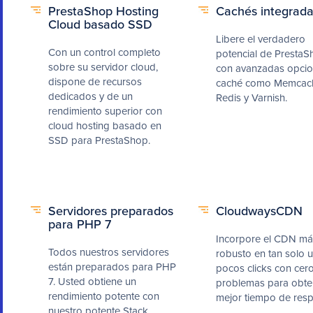
PrestaShop Hosting
Cachés integrad
Cloud basado SSD
Libere el verdadero
Con un control completo
potencial de Presta
sobre su servidor cloud,
con avanzadas opci
dispone de recursos
caché como Memcac
dedicados y de un
Redis y Varnish.
rendimiento superior con
cloud hosting basado en
SSD para PrestaShop.
Servidores preparados
CloudwaysCDN
para PHP 7
Incorpore el CDN má
Todos nuestros servidores
robusto en tan solo 
están preparados para PHP
pocos clicks con cer
7. Usted obtiene un
problemas para obte
rendimiento potente con
mejor tiempo de resp
nuestro potente Stack.