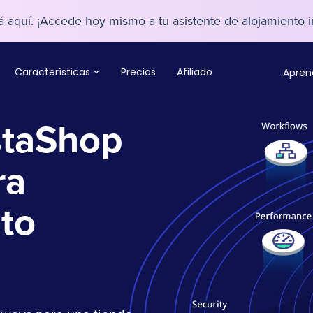
 aquí. ¡Accede hoy mismo a tu asistente de alojamiento i
Características
Precios
Afiliado
Apren
staShop
ra
lto