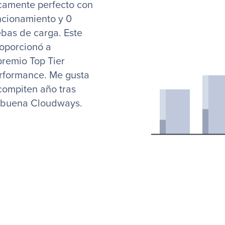
camente perfecto con
ncionamiento y 0
bas de carga. Este
roporcionó a
remio Top Tier
rformance. Me gusta
compiten año tras
abuena Cloudways.