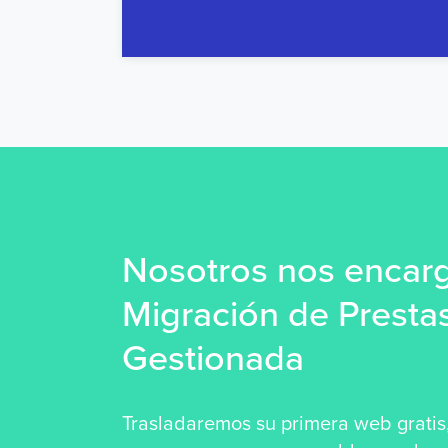
Nosotros nos encar
Migración de Prest
Gestionada
Trasladaremos su primera web gratis,