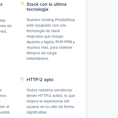
as
Stack con la última
tecnología
Nuestro hosting PrestaShop
Shop
está equipado con una
ones de
tecnología de stack
hed,
mejorada que incluye
Apache y Nginx, PHP-FPM y
muchos más, para obtener
tiempos de carga
instantáneos.
HTTP/2 apto
s
Todos nuestros servidores
unos
tienen HTTP/2 activo, lo que
o
mejora la experiencia del
ner el
usuario en su sitio de forma
uesta.
significativa.