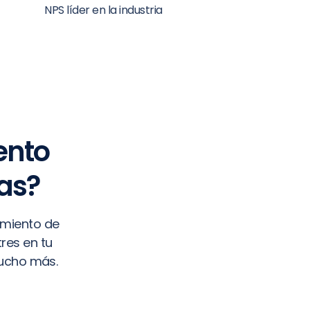
NPS líder en la industria
ento
as?
imiento de
res en tu
mucho más.