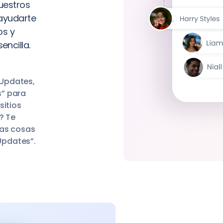
uestros
 ayudarte
os y
ncilla.
eUpdates,
s” para
sitios
? Te
las cosas
Updates”.