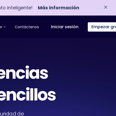
to inteligente!
Más información
Iniciar sesión
Empezar gr
er
Contáctenos
encias
encillos
guridad de