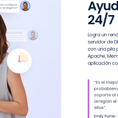
Ayud
24/7
Logra un ren
servidor de D
con una pila 
Apache, Memc
aplicación co
“Es el mejo
probableme
soporte al 
arreglan el 
ellos”.
Emily Porter