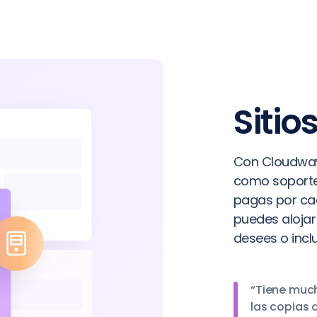
Sitio
Con Cloudways
como soporte 
pagas por cada
puedes alojar
desees o incl
“Tiene much
las copias 