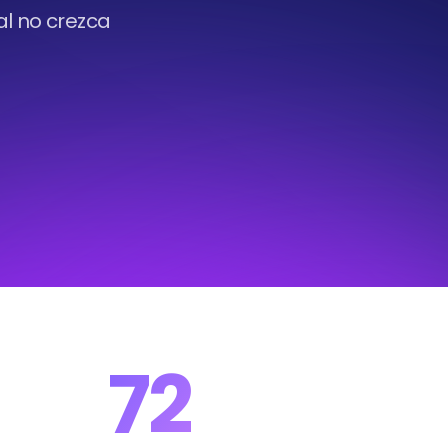
tal no crezca
72