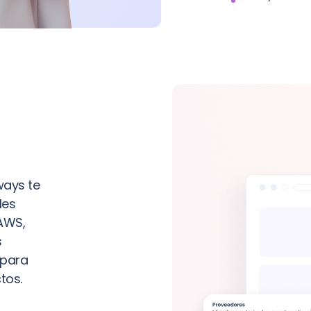
ways te
les
 AWS,
s
 para
tos.