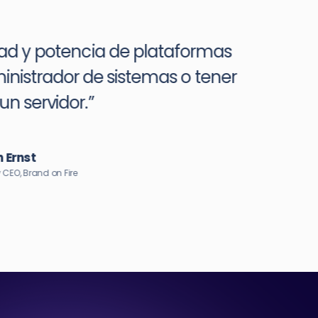
“Cloudways of
más com