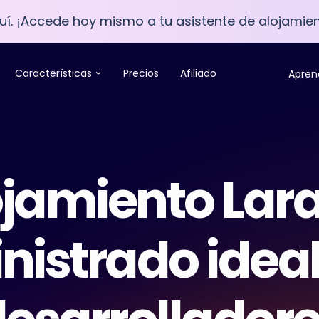
í. ¡Accede hoy mismo a tu asistente de alojamien
Características
Precios
Afiliado
Apren
jamiento Lar
istrado idea