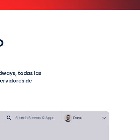
o
udways, todas las
servidores de