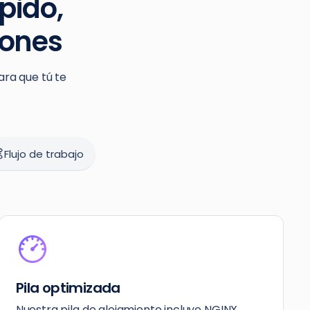
pido,
iones
ara que tú te
Flujo de trabajo
Pila optimizada
Nuestra pila de alojamiento incluye NGINX,