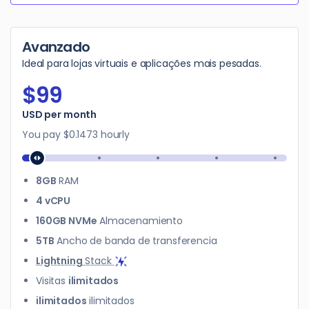
Avanzado
Ideal para lojas virtuais e aplicações mais pesadas.
$99
$99
USD per month
You pay
$0.1473
hourly
8GB
RAM
4 vCPU
160GB NVMe
Almacenamiento
5TB
Ancho de banda de transferencia
Lightning
Stack
Visitas
ilimitados
ilimitados
ilimitados