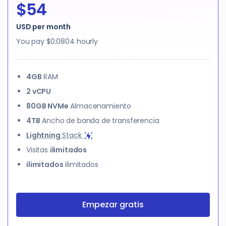
$54
USD per month
You pay
$0.0804
hourly
4GB
RAM
2 vCPU
80GB NVMe
Almacenamiento
4TB
Ancho de banda de transferencia
Lightning
Stack
Visitas
ilimitados
ilimitados
ilimitados
Empezar gratis