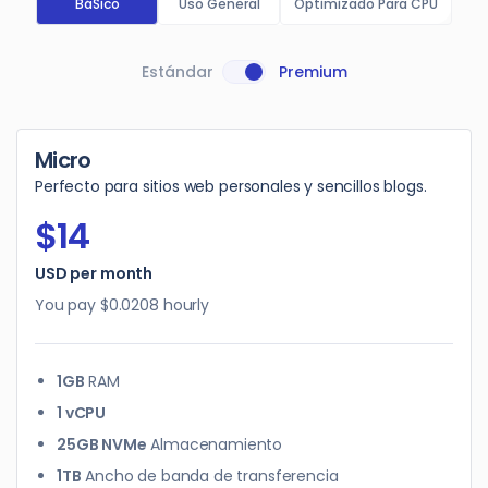
BáSico
Uso General
Optimizado Para CPU
Estándar
Premium
Micro
Perfecto para sitios web personales y sencillos blogs.
$14
USD per month
You pay
$0.0208
hourly
1GB
RAM
1 vCPU
25GB NVMe
Almacenamiento
1TB
Ancho de banda de transferencia