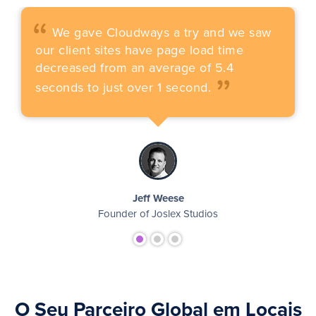
“
We gave Cloudways a try and we saw
„
our client sites have page load time
decreased from an average of 5.4
seconds to just over 1 second.
Jeff Weese
Founder of Joslex Studios
O Seu Parceiro Global em Locais