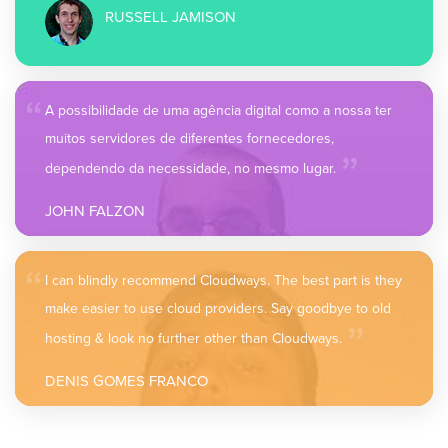
RUSSELL JAMISON
“
A possibilidade de uma agência digital como a nossa ter
„
muitos servidores de diferentes fornecedores,
dependendo da necessidade, no mesmo lugar.
JOHN FALZON
“
I can blindly recommend Cloudways. The best part is they
„
make easier to use cloud providers. Say goodbye to old
hosting & look no further other than Cloudways.
DENIS GOMES FRANCO