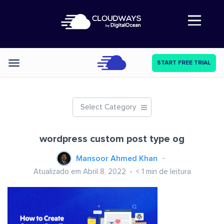
Abre a navegação
START FREE TRIAL
Categories
Select Category
wordpress custom post type og
Mansoor Ahmed Khan
Atualizado em Abril 8, 2022
< 1
min de leitura