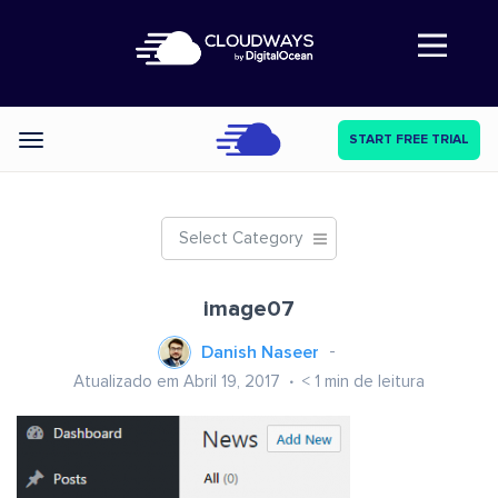
Abre a navegação
START FREE TRIAL
Categories
Select Category
image07
Danish Naseer
Atualizado em Abril 19, 2017
< 1
min de leitura