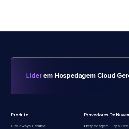
Líder
em Hospedagem Cloud Gere
Produto
Provedores De Nuve
Cloudways Flexible
Hospedagem DigitalOce