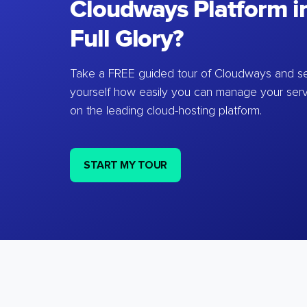
Cloudways Platform in
Full Glory?
Take a FREE guided tour of Cloudways and se
yourself how easily you can manage your ser
on the leading cloud-hosting platform.
START MY TOUR