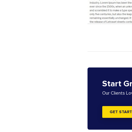
Start G
Our Clients L
GET START