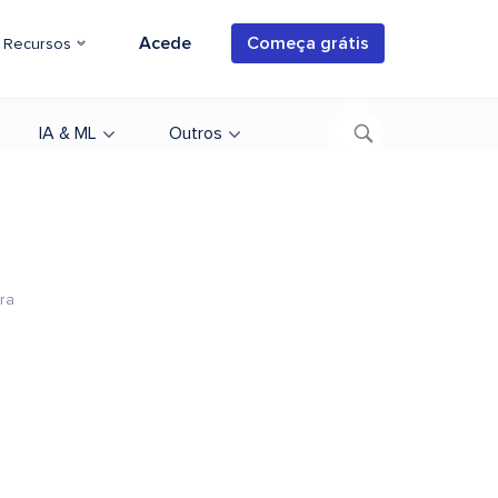
Acede
Começa grátis
Recursos
IA & ML
Outros
ura