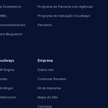
e Ecommerce
Programa de Parceria com Agências
SMBs
Programa de Indicação Cloudways
esenvolvedores
Parceiros
ra Blogueiros
oudways
Empresa
WP Engine
Sobre nós
insta
Customer Reviews
ostinger
Kit de Imprensa
SiteGround
Mapa do Site
Carreiras