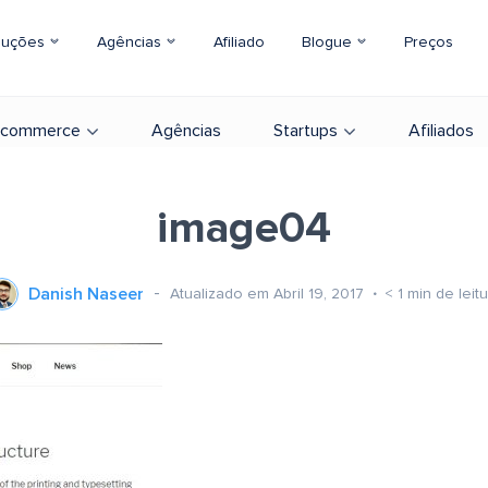
luções
Agências
Afiliado
Blogue
Preços
-commerce
Agências
Startups
Afiliados
image04
Danish Naseer
Atualizado em Abril 19, 2017
< 1
min de leit