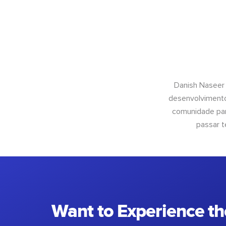
Danish Naseer
desenvolvimento
comunidade para
passar t
Want to Experience th