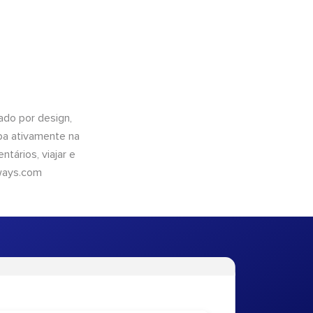
do por design,
pa ativamente na
tários, viajar e
ways.com