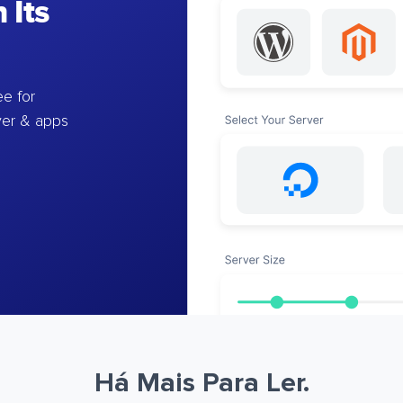
 Its
e for
ver & apps
Há Mais Para Ler.