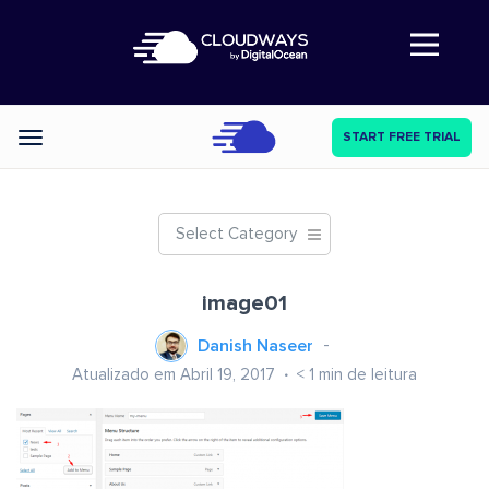
Abre a navegação
START FREE TRIAL
Categories
Select Category
image01
Danish Naseer
Atualizado em Abril 19, 2017
< 1
min de leitura