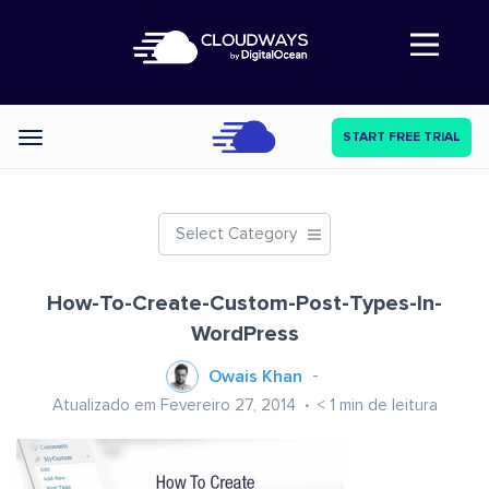
Abre a navegação
START FREE TRIAL
Categories
Select Category
How-To-Create-Custom-Post-Types-In-
WordPress
Owais Khan
Atualizado em Fevereiro 27, 2014
< 1
min de leitura