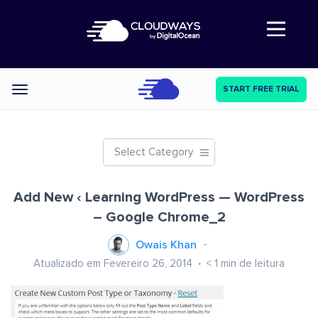
Abre a navegação
START FREE TRIAL
Categories
Select Category
Add New ‹ Learning WordPress — WordPress
– Google Chrome_2
Owais Khan
Atualizado em Fevereiro 26, 2014
< 1
min de leitura