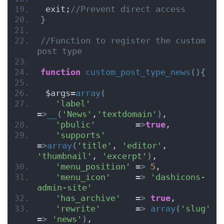
 exit;
//Prevent direct access
}
//Function to register the custom 
post type
function
custom_post_type_news
(){
 $args=
array
(
'label'
=
>
__
(
'News'
,
'textdomain'
)
,
'pbulic'
        =
>
true
,
'supports'
=
>
array
(
'title'
, 
'editor'
, 
'thumbnail'
, 
'excerpt'
)
,
'menu_position'
 =
>
5
,
'menu_icon'
     =
>
'dashicons-
admin-site'
'has_archive'
   =
>
true
,
'rewrite'
       =
>
array
(
'slug'
=
>
'news'
)
,