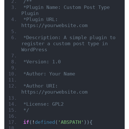
/**
*Plugin Name: Custom Post Type 
Plugin
*Plugin URL: 
https://yourwebsite.com
*Description: A simple plugin to 
register a custom post type in 
WordPress
*Version: 1.0
*Author: Your Name
*Author URI: 
https://yourwebsite.com
*License: GPL2
*/
if
(
!
defined
(
'ABSPATH'
)){