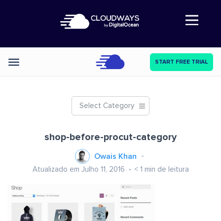
Abre a navegação
START FREE TRIAL
Categories
Select Category
shop-before-procut-category
Owais Khan
Atualizado em Julho 11, 2016
< 1
min de leitura